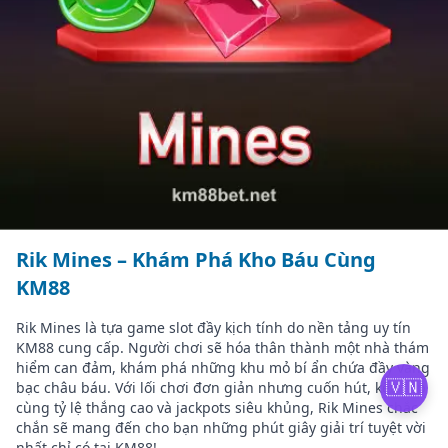
Rik Mines – Khám Phá Kho Báu Cùng
KM88
Rik Mines là tựa game slot đầy kịch tính do nền tảng uy tín
KM88 cung cấp. Người chơi sẽ hóa thân thành một nhà thám
hiểm can đảm, khám phá những khu mỏ bí ẩn chứa đầy vàng
🇻🇳
bạc châu báu. Với lối chơi đơn giản nhưng cuốn hút, kết hợp
cùng tỷ lệ thắng cao và jackpots siêu khủng, Rik Mines chắc
chắn sẽ mang đến cho bạn những phút giây giải trí tuyệt vời
nhất chỉ có tại KM88!