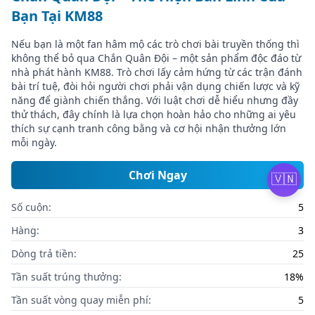
Bạn Tại KM88
Nếu bạn là một fan hâm mộ các trò chơi bài truyền thống thì
không thể bỏ qua Chắn Quân Đội – một sản phẩm độc đáo từ
nhà phát hành KM88. Trò chơi lấy cảm hứng từ các trận đánh
bài trí tuệ, đòi hỏi người chơi phải vận dụng chiến lược và kỹ
năng để giành chiến thắng. Với luật chơi dễ hiểu nhưng đầy
thử thách, đây chính là lựa chọn hoàn hảo cho những ai yêu
thích sự cạnh tranh công bằng và cơ hội nhận thưởng lớn
mỗi ngày.
Chơi Ngay
🇻🇳
Số cuộn:
5
Hàng:
3
Dòng trả tiền:
25
Tần suất trúng thưởng:
18%
Tần suất vòng quay miễn phí:
5