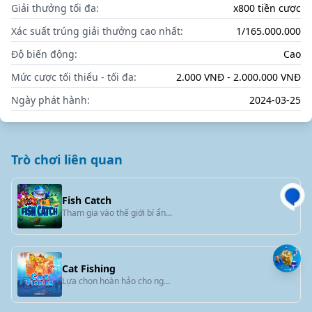
Giải thưởng tối đa:
x800 tiền cược
Xác suất trúng giải thưởng cao nhất:
1/165.000.000
Độ biến động:
Cao
Mức cược tối thiểu - tối đa:
2.000 VNĐ - 2.000.000 VNĐ
Ngày phát hành:
2024-03-25
Trò chơi liên quan
Fish Catch
Tham gia vào thế giới bí ẩn...
Cat Fishing
Lựa chọn hoàn hảo cho người yêu thích poker...